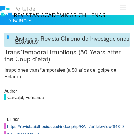
Toggl
navig
View Item
Aisthesis: Revista Chilena de Investigaciones
Estéticas
Trans*temporal Irruptions (50 Years after
the Coup d’état)
Irrupciones trans*temporales (a 50 años del golpe de
Estado)
Author
Carvajal, Fernanda
Full text
https://revistaaisthesis.uc.cl/index.php/RAIT/article/view/64313