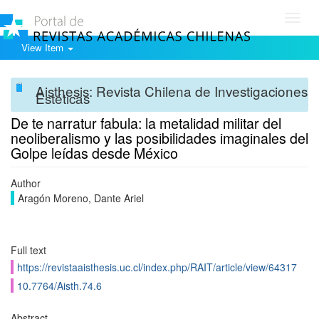
Toggl
navig
View Item
Aisthesis: Revista Chilena de Investigaciones
Estéticas
De te narratur fabula: la metalidad militar del
neoliberalismo y las posibilidades imaginales del
Golpe leídas desde México
Author
Aragón Moreno, Dante Ariel
Full text
https://revistaaisthesis.uc.cl/index.php/RAIT/article/view/64317
10.7764/Aisth.74.6
Abstract