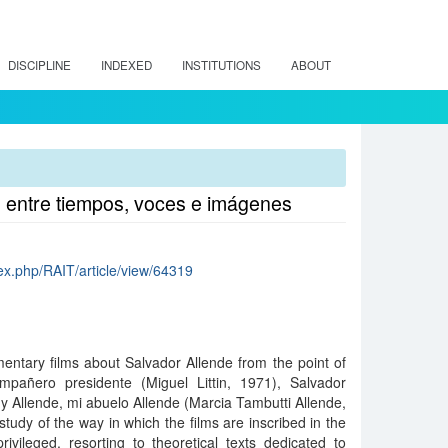
DISCIPLINE
INDEXED
INSTITUTIONS
ABOUT
s entre tiempos, voces e imágenes
ndex.php/RAIT/article/view/64319
entary films about Salvador Allende from the point of
mpañero presidente (Miguel Littin, 1971), Salvador
y Allende, mi abuelo Allende (Marcia Tambutti Allende,
tudy of the way in which the films are inscribed in the
privileged, resorting to theoretical texts dedicated to