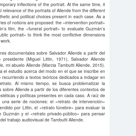
mporary inflections of the portrait. At the same time, it
l relevance of the portraits of Allende from the different
hetic and political choices present in each case. As a
ries of notions are proposed: the «intervention portrait»
ittin’s film, the «funeral portrait» to evaluate Guzmán’s
lic portrait» to think the most conflictive dimensions
 work.
tres documentales sobre Salvador Allende a partir del
presidente (Miguel Littin, 1971), Salvador Allende
e, mi abuelo Allende (Marcia Tambutti Allende, 2015).
ia el estudio acerca del modo en el que se inscribe en
o recurriendo a textos teóricos dedicados a indagar en
 retrato. Al mismo tiempo, se busca problematizar la
os sobre Allende a partir de los diferentes contextos de
stéticas y políticas presentes en cada caso. A raíz de
 una serie de nociones: el «retrato de intervención»
dido por Littin, el «retrato fúnebre» para evaluar la
de Guzmán y el «retrato privado-público» para pensar
 del trabajo audiovisual de Tambutti Allende.