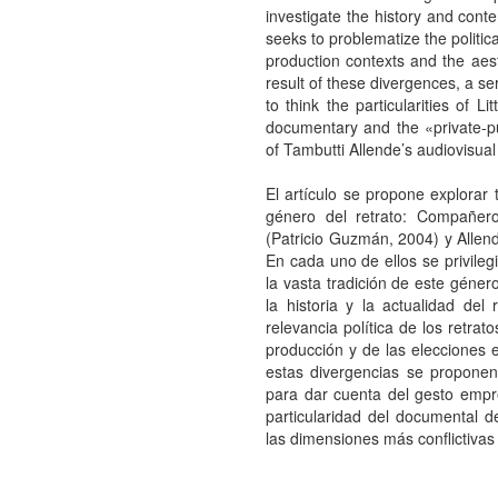
investigate the history and conte
seeks to problematize the politica
production contexts and the aest
result of these divergences, a se
to think the particularities of L
documentary and the «private-pub
of Tambutti Allende’s audiovisual
El artículo se propone explorar 
género del retrato: Compañero 
(Patricio Guzmán, 2004) y Allend
En cada uno de ellos se privileg
la vasta tradición de este géner
la historia y la actualidad del
relevancia política de los retrat
producción y de las elecciones e
estas divergencias se proponen
para dar cuenta del gesto empren
particularidad del documental 
las dimensiones más conflictivas