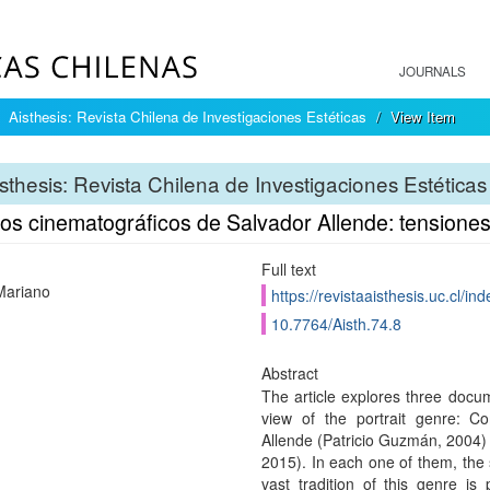
JOURNALS
Aisthesis: Revista Chilena de Investigaciones Estéticas
View Item
sthesis: Revista Chilena de Investigaciones Estéticas
tos cinematográficos de Salvador Allende: tensione
Full text
 Mariano
https://revistaaisthesis.uc.cl/i
10.7764/Aisth.74.8
Abstract
The article explores three docum
view of the portrait genre: Co
Allende (Patricio Guzmán, 2004) 
2015). In each one of them, the s
vast tradition of this genre is 