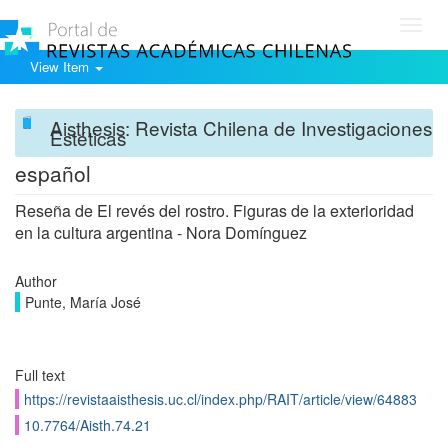
Toggl
navig
View Item
Aisthesis: Revista Chilena de Investigaciones
Estéticas
español
Reseña de El revés del rostro. Figuras de la exterioridad
en la cultura argentina - Nora Domínguez
Author
Punte, María José
Full text
https://revistaaisthesis.uc.cl/index.php/RAIT/article/view/64883
10.7764/Aisth.74.21