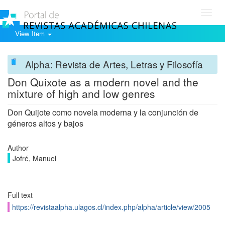
Toggl
navig
View Item
Alpha: Revista de Artes, Letras y Filosofía
Don Quixote as a modern novel and the
mixture of high and low genres
Don Quijote como novela moderna y la conjunción de
géneros altos y bajos
Author
Jofré, Manuel
Full text
https://revistaalpha.ulagos.cl/index.php/alpha/article/view/2005