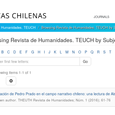
JOURNALS
e Humanidades. TEUCH
Browsing Revista de Humanidades. TEUCH by S
sing Revista de Humanidades. TEUCH by Subj
B
C
D
E
F
G
H
I
J
K
L
M
N
O
P
Q
R
S
T
Go
wing items 1-1 of 1
uación de Pedro Prado en el campo narrativo chileno: una lectura de 
.
wn author
THEUTH Revista de Humanidades; Núm. 1 (2016); 61-76