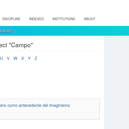
DISCIPLINE
INDEXED
INSTITUTIONS
ABOUT
ubject
ect "Campo"
U
V
W
X
Y
Z
Alsino como antecedente del imaginismo