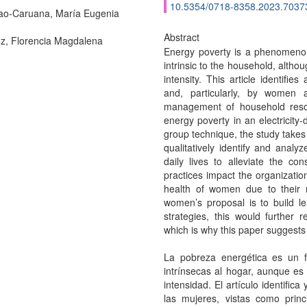
10.5354/0718-8358.2023.7037
ao-Caruana, María Eugenia
Abstract
, Florencia Magdalena
Energy poverty is a phenomenon 
intrinsic to the household, althou
intensity. This article identifi
and, particularly, by women a
management of household reso
energy poverty in an electricity
group technique, the study takes 
qualitatively identify and analy
daily lives to alleviate the c
practices impact the organizati
health of women due to their r
women’s proposal is to build l
strategies, this would further r
which is why this paper suggests 
La pobreza energética es un 
intrínsecas al hogar, aunque es
intensidad. El artículo identific
las mujeres, vistas como princ