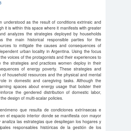
3
understood as the result of conditions extrinsic and
gh it is within this space where it manifests with greater
es and analyzes the strategies deployed by households
s the main historical responsible parties for the
urces to mitigate the causes and consequences of
-dependent urban locality in Argentina. Using the focus
the voices of the protagonists and their experiences to
ze the strategies and practices women deploy in their
onsequences of energy poverty. These strategies and
on of household resources and the physical and mental
ole in domestic and caregiving tasks. Although the
earning spaces about energy usage that bolster their
einforce the gendered distribution of domestic labor,
the design of multi-scalar policies.
fenómeno que resulta de condiciones extrínsecas e
 en el espacio interior donde se manifiesta con mayor
a y analiza las estrategias que despliegan los hogares y
ipales responsables históricas de la gestión de los