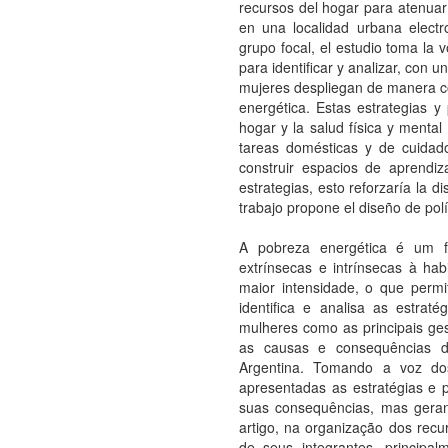
recursos del hogar para atenuar
en una localidad urbana electr
grupo focal, el estudio toma la 
para identificar y analizar, con u
mujeres despliegan de manera co
energética. Estas estrategias y 
hogar y la salud física y menta
tareas domésticas y de cuidado
construir espacios de aprendiz
estrategias, esto reforzaría la d
trabajo propone el diseño de polí
A pobreza energética é um f
extrínsecas e intrínsecas à h
maior intensidade, o que perm
identifica e analisa as estratég
mulheres como as principais ges
as causas e consequências 
Argentina. Tomando a voz dos
apresentadas as estratégias e p
suas consequências, mas gerand
artigo, na organização dos recu
de seus integrantes, principa