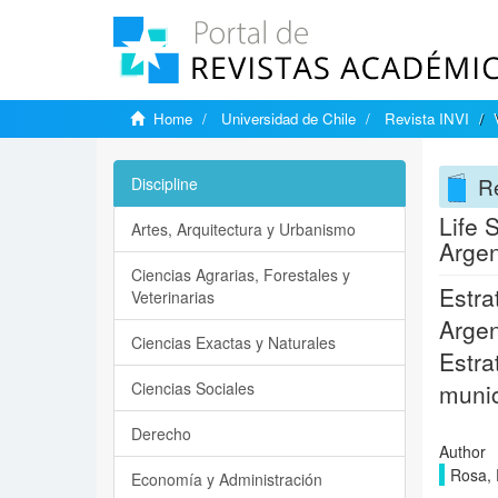
Home
Universidad de Chile
Revista INVI
Re
Discipline
Life 
Artes, Arquitectura y Urbanismo
Argen
Ciencias Agrarias, Forestales y
Estra
Veterinarias
Argen
Ciencias Exactas y Naturales
Estra
Ciencias Sociales
munic
Derecho
Author
Rosa, 
Economía y Administración