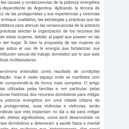
 las causas y consecuencias de la pobreza energética
o-dependiente de Argentina. Aplicando la técnica de
voz de las protagonistas y sus experiencias y vivencias
n enfoque cualitativo, las estrategias y prácticas que las
tidiana para atenuar las consecuencias de la pobreza
prácticas afectan la organización de los recursos del
l de estas mujeres, debido al papel que poseen en las
 del hogar. Si bien la propuesta de las mujeres es
aje sobre el uso de la energía que fortalezcan sus
istribución sexual del trabajo doméstico por lo que este
ticas multiescalares.
enómeno entendido como resultado de condições
abitação, mas é neste espaço onde se manifesta com
ite compreendê-la de forma mais completa. O artigo
ias utilizadas pelas famílias e, em particular, pelas
toras históricas dos recursos domésticos para mitigar
da pobreza energética em uma cidade urbana da
 protagonistas, suas vivências e vivências, serão
ráticas que eles implantam no dia a dia para mitigar
o efeitos significativos, como será desenvolvido no
rsos domésticos e deterioram a saúde física e mental
lmente das mulheres que, historicamente, têm papel