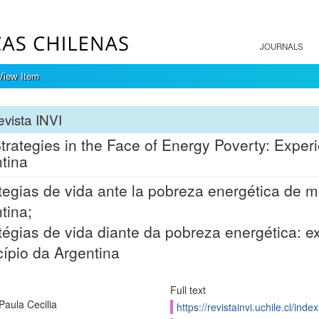
JOURNALS
View Item
vista INVI
Strategies in the Face of Energy Poverty: Expe
tina
tegias de vida ante la pobreza energética de m
tina;
tégias de vida diante da pobreza energética: 
ípio da Argentina
Full text
Paula Cecilia
https://revistainvi.uchile.cl/ind