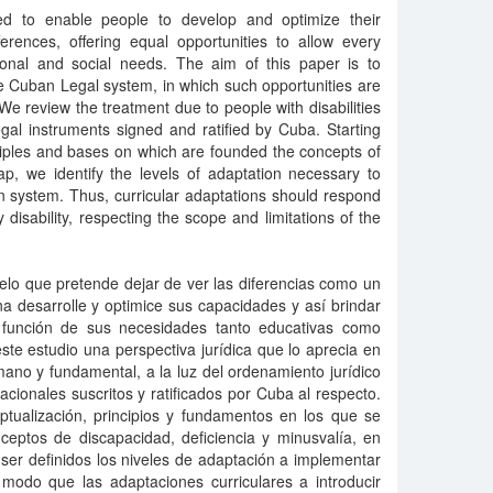
ded to enable people to develop and optimize their
ferences, offering equal opportunities to allow every
tional and social needs. The aim of this paper is to
he Cuban Legal system, in which such opportunities are
We review the treatment due to people with disabilities
legal instruments signed and ratified by Cuba. Starting
ciples and bases on which are founded the concepts of
cap, we identify the levels of adaptation necessary to
 system. Thus, curricular adaptations should respond
disability, respecting the scope and limitations of the
elo que pretende dejar de ver las diferencias como un
 desarrolle y optimice sus capacidades y así brindar
 función de sus necesidades tanto educativas como
 este estudio una perspectiva jurídica que lo aprecia en
no y fundamental, a la luz del ordenamiento jurídico
acionales suscritos y ratificados por Cuba al respecto.
tualización, principios y fundamentos en los que se
nceptos de discapacidad, deficiencia y minusvalía, en
ser definidos los niveles de adaptación a implementar
modo que las adaptaciones curriculares a introducir