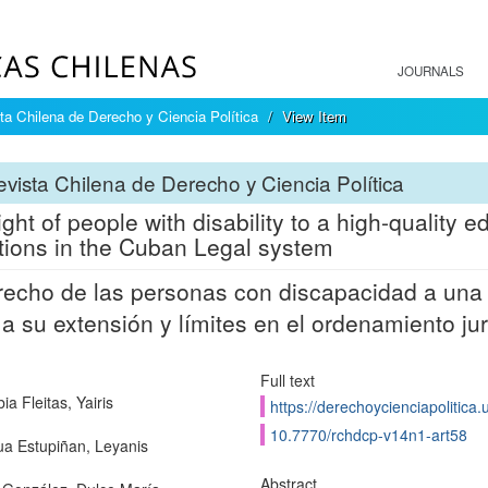
JOURNALS
ta Chilena de Derecho y Ciencia Política
View Item
vista Chilena de Derecho y Ciencia Política
ight of people with disability to a high-quality
ations in the Cuban Legal system
recho de las personas con discapacidad a una
 a su extensión y límites en el ordenamiento ju
Full text
ia Fleitas, Yairis
https://derechoycienciapolitica.
10.7770/rchdcp-v14n1-art58
ua Estupiñan, Leyanis
Abstract