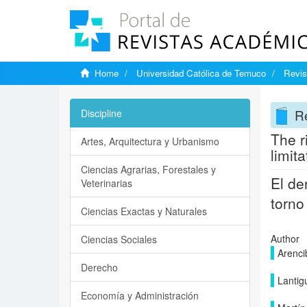
Home
Universidad Católica de Temuco
Revis
Re
Discipline
The r
Artes, Arquitectura y Urbanismo
limit
Ciencias Agrarias, Forestales y
El de
Veterinarias
torno
Ciencias Exactas y Naturales
Author
Ciencias Sociales
Arencib
Derecho
Lantig
Economía y Administración