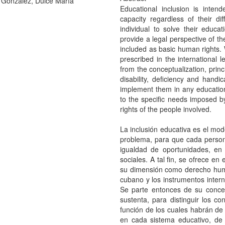
 González, Dulce María
Educational inclusion is inten
capacity regardless of their dif
individual to solve their educa
provide a legal perspective of t
included as basic human rights. 
prescribed in the international 
from the conceptualization, prin
disability, deficiency and handi
implement them in any education
to the specific needs imposed by 
rights of the people involved.
La inclusión educativa es el mod
problema, para que cada persona
igualdad de oportunidades, en
sociales. A tal fin, se ofrece en
su dimensión como derecho huma
cubano y los instrumentos intern
Se parte entonces de su concep
sustenta, para distinguir los co
función de los cuales habrán de 
en cada sistema educativo, de 