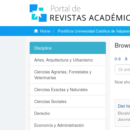
Home
Pontificia Universidad Católica de Valpara
Brows
Discipline
0-9
A
Artes, Arquitectura y Urbanismo
Ciencias Agrarias, Forestales y
Veterinarias
Now sho
Ciencias Exactas y Naturales
Ciencias Sociales
Diet h
Derecho
Ebrahi
Journa
Economía y Administración