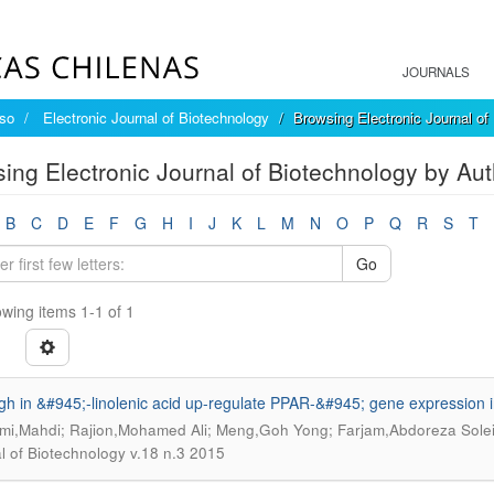
JOURNALS
íso
Electronic Journal of Biotechnology
Browsing Electronic Journal of
ing Electronic Journal of Biotechnology by Auth
B
C
D
E
F
G
H
I
J
K
L
M
N
O
P
Q
R
S
T
Go
wing items 1-1 of 1
igh in &#945;-linolenic acid up-regulate PPAR-&#945; gene expression in
mi,Mahdi; Rajion,Mohamed Ali; Meng,Goh Yong; Farjam,Abdoreza Solei
l of Biotechnology v.18 n.3 2015