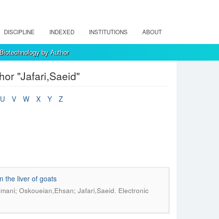
DISCIPLINE
INDEXED
INSTITUTIONS
ABOUT
 Biotechnology by Author
or "Jafari,Saeid"
U
V
W
X
Y
Z
 the liver of goats
.
mani; Oskoueian,Ehsan; Jafari,Saeid
Electronic