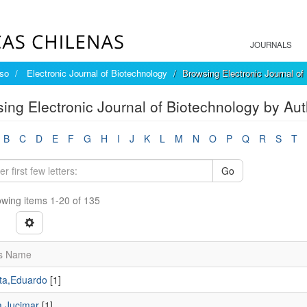
JOURNALS
íso
Electronic Journal of Biotechnology
Browsing Electronic Journal of
ing Electronic Journal of Biotechnology by Aut
B
C
D
E
F
G
H
I
J
K
L
M
N
O
P
Q
R
S
T
Go
wing items 1-20 of 135
s Name
ta,Eduardo
[1]
a,Jucimar
[1]