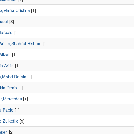
o,María Cristina
[1]
Yusuf
[3]
Marcelo
[1]
Ariffin,Shahrul Hisham
[1]
Alizah
[1]
n,Arifin
[1]
a,Mohd Rafein
[1]
kin,Denis
[1]
ar,Mercedes
[1]
,Pablo
[1]
,Zulkeflie
[3]
nsen
[2]