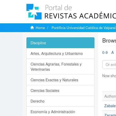
Home
Pontificia Universidad Católica de Valpara
Brows
Discipline
0-9
A
Artes, Arquitectura y Urbanismo
Ciencias Agrarias, Forestales y
Veterinarias
Now sho
Ciencias Exactas y Naturales
Ciencias Sociales
Author
Derecho
Zabale
Economía y Administración
Zacari