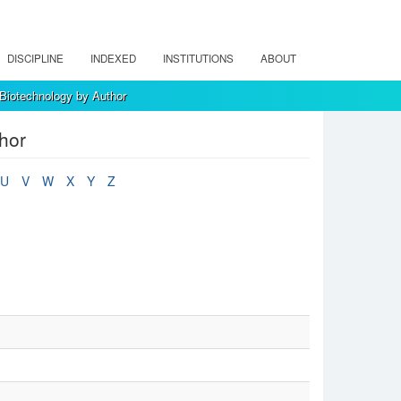
DISCIPLINE
INDEXED
INSTITUTIONS
ABOUT
 Biotechnology by Author
hor
U
V
W
X
Y
Z