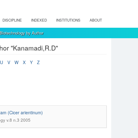
DISCIPLINE
INDEXED
INSTITUTIONS
ABOUT
 Biotechnology by Author
thor "Kanamadi,R.D"
U
V
W
X
Y
Z
ram (Cicer arientinum)
ogy v.8 n.3 2005