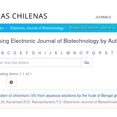
JOURNALS
íso
Electronic Journal of Biotechnology
Browsing Electronic Journal of
ing Electronic Journal of Biotechnology by Au
B
C
D
E
F
G
H
I
J
K
L
M
N
O
P
Q
R
S
T
Go
wing items 1-1 of 1
ption of chromium (VI) from aqueous solutions by the husk of Bengal g
.
a,N; Kanamadi,R.D; Ramachandra,T.V
Electronic Journal of Biotechnol