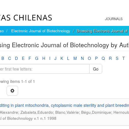
JOURNALS
íso
Electronic Journal of Biotechnology
Browsing Electronic Journal of
ing Electronic Journal of Biotechnology by Au
B
C
D
E
F
G
H
I
J
K
L
M
N
O
P
Q
R
S
T
Go
wing items 1-1 of 1
iting in plant mitochondria, cytoplasmic male sterility and plant breedi
Alexandre; Zabaleta,Eduardo; Blanc,Valérie; Bégu,Dominique; Hernoul
l of Biotechnology v.1 n.1 1998