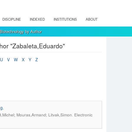
DISCIPLINE
INDEXED
INSTITUTIONS
ABOUT
 Biotechnology by Author
thor "Zabaleta,Eduardo"
U
V
W
X
Y
Z
ng.
.
d,Michel; Mouras,Armand; Litvak,Simon
Electronic