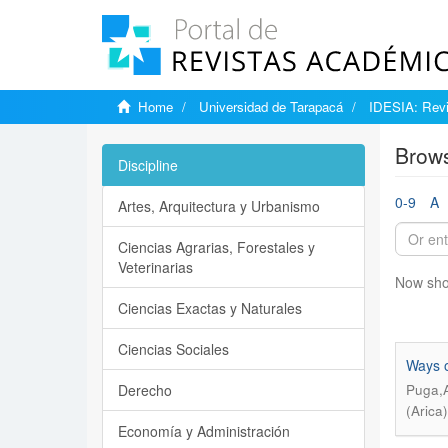
Home
Universidad de Tarapacá
IDESIA: Revi
Brows
Discipline
0-9
A
Artes, Arquitectura y Urbanismo
Ciencias Agrarias, Forestales y
Veterinarias
Now sho
Ciencias Exactas y Naturales
Ciencias Sociales
Ways of
Derecho
Puga,A
(Arica
Economía y Administración