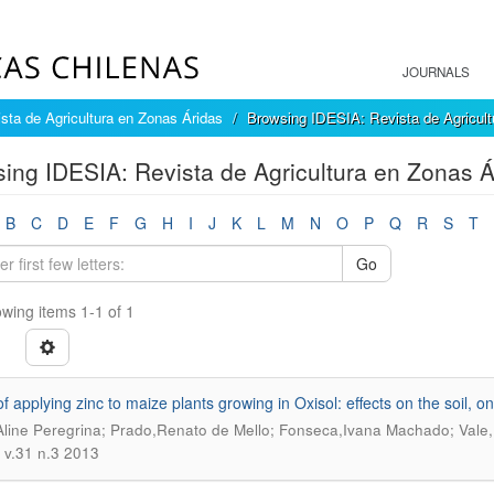
JOURNALS
sta de Agricultura en Zonas Áridas
Browsing IDESIA: Revista de Agricult
ing IDESIA: Revista de Agricultura en Zonas Á
B
C
D
E
F
G
H
I
J
K
L
M
N
O
P
Q
R
S
T
Go
wing items 1-1 of 1
 applying zinc to maize plants growing in Oxisol: effects on the soil, on
line Peregrina; Prado,Renato de Mello; Fonseca,Ivana Machado; Vale,
) v.31 n.3 2013