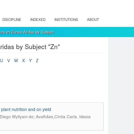
DISCIPLINE
INDEXED
INSTITUTIONS
ABOUT
ura en Zonas Áridas by Subject
ridas by Subject "Zn"
U
V
W
X
Y
Z
 plant nutrition and on yield
.
Diego Wyllyam do; Avalhães,Cíntia Carla
Idesia