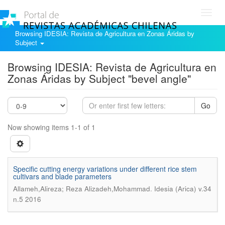
Toggl
navig
Browsing IDESIA: Revista de Agricultura en Zonas Áridas by
Subject
Browsing IDESIA: Revista de Agricultura en
Zonas Áridas by Subject "bevel angle"
Go
Now showing items 1-1 of 1
Specific cutting energy variations under different rice stem
cultivars and blade parameters
.
Allameh,Alireza; Reza Alizadeh,Mohammad
Idesia (Arica) v.34
n.5 2016