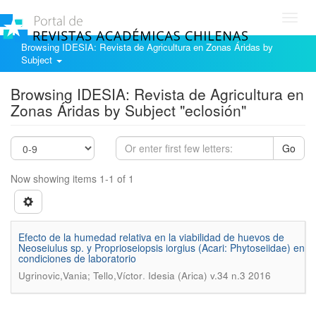
Toggl
navig
Browsing IDESIA: Revista de Agricultura en Zonas Áridas by
Subject
Browsing IDESIA: Revista de Agricultura en
Zonas Áridas by Subject "eclosión"
Go
Now showing items 1-1 of 1
Efecto de la humedad relativa en la viabilidad de huevos de
Neoseiulus sp. y Proprioseiopsis iorgius (Acari: Phytoseiidae) en
condiciones de laboratorio
.
Ugrinovic,Vania; Tello,Víctor
Idesia (Arica) v.34 n.3 2016