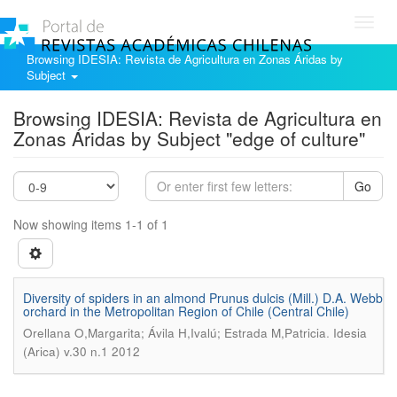
Toggl
navig
Browsing IDESIA: Revista de Agricultura en Zonas Áridas by
Subject
Browsing IDESIA: Revista de Agricultura en
Zonas Áridas by Subject "edge of culture"
Go
Now showing items 1-1 of 1
Diversity of spiders in an almond Prunus dulcis (Mill.) D.A. Webb
orchard in the Metropolitan Region of Chile (Central Chile)
.
Orellana O,Margarita; Ávila H,Ivalú; Estrada M,Patricia
Idesia
(Arica) v.30 n.1 2012