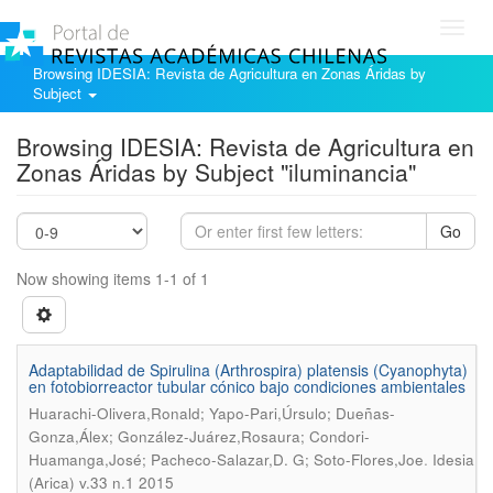
Toggl
navig
Browsing IDESIA: Revista de Agricultura en Zonas Áridas by
Subject
Browsing IDESIA: Revista de Agricultura en
Zonas Áridas by Subject "iluminancia"
Go
Now showing items 1-1 of 1
Adaptabilidad de Spirulina (Arthrospira) platensis (Cyanophyta)
en fotobiorreactor tubular cónico bajo condiciones ambientales
Huarachi-Olivera,Ronald; Yapo-Pari,Úrsulo; Dueñas-
Gonza,Álex; González-Juárez,Rosaura; Condori-
.
Huamanga,José; Pacheco-Salazar,D. G; Soto-Flores,Joe
Idesia
(Arica) v.33 n.1 2015