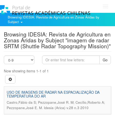
Toggl
navig
Browsing IDESIA: Revista de Agricultura en Zonas Áridas by
Subject
Browsing IDESIA: Revista de Agricultura en
Zonas Áridas by Subject "imagem de radar
SRTM (Shuttle Radar Topography Mission)"
Go
Now showing items 1-1 of 1
USO DE IMAGENS DE RADAR NA ESPACIALIZAÇÃO DA
TEMPERATURA DO AR
Castro,Fábio da S; Pezzopane,José R. M; Cecílio,Roberto A;
.
Pezzopane,José E. M
Idesia (Arica) v.28 n.3 2010