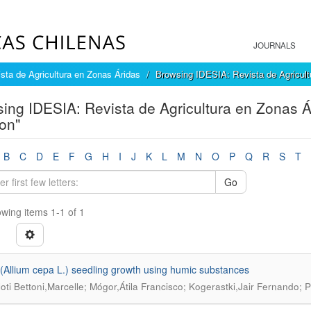
JOURNALS
sta de Agricultura en Zonas Áridas
Browsing IDESIA: Revista de Agricult
ing IDESIA: Revista de Agricultura en Zonas Á
ion"
B
C
D
E
F
G
H
I
J
K
L
M
N
O
P
Q
R
S
T
Go
wing items 1-1 of 1
(Allium cepa L.) seedling growth using humic substances
loti Bettoni,Marcelle; Mógor,Átila Francisco; Kogerastki,Jair Fernando; Pa