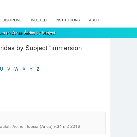
DISCIPLINE
INDEXED
INSTITUTIONS
ABOUT
ura en Zonas Áridas by Subject
ridas by Subject "immersion
U
V
W
X
Y
Z
.
uletti,Volnei
Idesia (Arica) v.34 n.2 2016