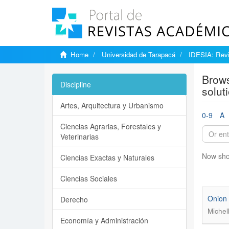
Home
Universidad de Tarapacá
IDESIA: Revi
Brows
Discipline
solut
Artes, Arquitectura y Urbanismo
0-9
A
Ciencias Agrarias, Forestales y
Veterinarias
Now sho
Ciencias Exactas y Naturales
Ciencias Sociales
Onion 
Derecho
Michel
Economía y Administración