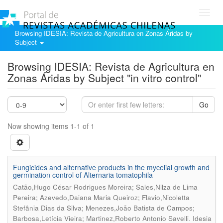
Toggl
navig
Browsing IDESIA: Revista de Agricultura en Zonas Áridas by
Subject
Browsing IDESIA: Revista de Agricultura en
Zonas Áridas by Subject "in vitro control"
Go
Now showing items 1-1 of 1
Fungicides and alternative products in the mycelial growth and
germination control of Alternaria tomatophila
Catão,Hugo César Rodrigues Moreira; Sales,Nilza de Lima
Pereira; Azevedo,Daiana Maria Queiroz; Flavio,Nicoletta
Stefânia Dias da Silva; Menezes,João Batista de Campos;
.
Barbosa,Letícia Vieira; Martinez,Roberto Antonio Savelli
Idesia