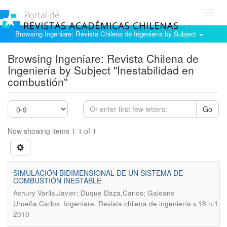
Toggl
navig
Browsing Ingeniare: Revista Chilena de Ingeniería by Subject
Browsing Ingeniare: Revista Chilena de
Ingeniería by Subject "Inestabilidad en
combustión"
Go
Now showing items 1-1 of 1
SIMULACIÓN BIDIMENSIONAL DE UN SISTEMA DE
COMBUSTIÓN INESTABLE
Achury Varila,Javier; Duque Daza,Carlos; Galeano
.
Urueña,Carlos
Ingeniare. Revista chilena de ingeniería v.18 n.1
2010