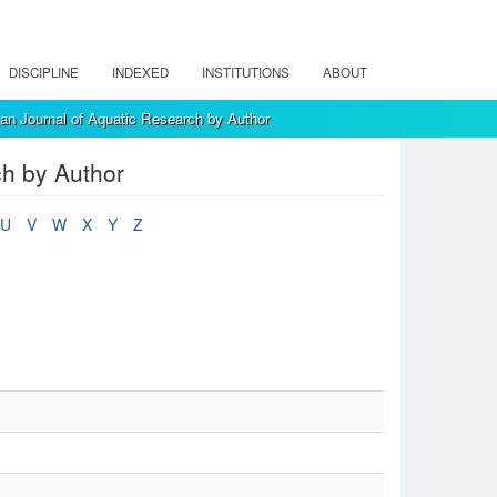
DISCIPLINE
INDEXED
INSTITUTIONS
ABOUT
an Journal of Aquatic Research by Author
ch by Author
U
V
W
X
Y
Z