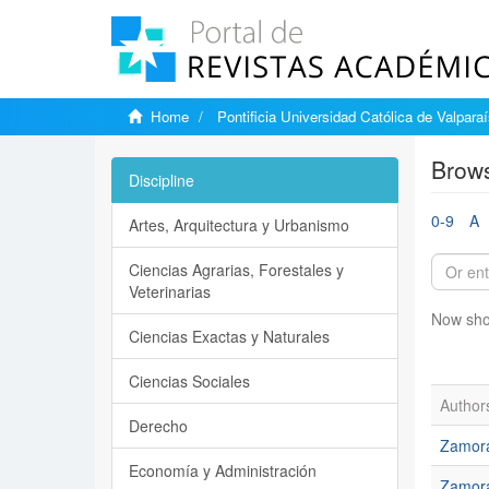
Home
Pontificia Universidad Católica de Valpara
Brows
Discipline
0-9
A
Artes, Arquitectura y Urbanismo
Ciencias Agrarias, Forestales y
Veterinarias
Now sho
Ciencias Exactas y Naturales
Ciencias Sociales
Author
Derecho
Zamora
Economía y Administración
Zamora