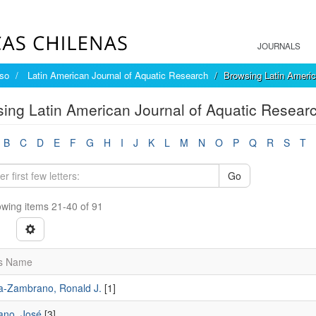
JOURNALS
íso
Latin American Journal of Aquatic Research
Browsing Latin Americ
ing Latin American Journal of Aquatic Resear
B
C
D
E
F
G
H
I
J
K
L
M
N
O
P
Q
R
S
T
Go
wing items 21-40 of 91
s Name
-Zambrano, Ronald J.
[1]
no, José
[3]