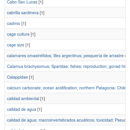
Cabo San Lucas
[1]
cabrilla sardinera
[1]
cadmio
[1]
cage culture
[1]
cage size
[1]
calamares omastréfidos; Illex argentinus; pesquería de arrastre de t
Calamus brachysomus; Sparidae; fishes; reproduction; gonad histo
Calappidae
[1]
calcium carbonate; ocean acidification; northern Patagonia; Chile
[
calidad ambiental
[1]
calidad de agua
[1]
calidad de agua; macroinvertebrados acuáticos; toxicidad; Pseudoki