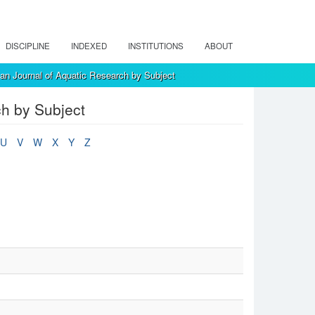
DISCIPLINE
INDEXED
INSTITUTIONS
ABOUT
an Journal of Aquatic Research by Subject
ch by Subject
U
V
W
X
Y
Z