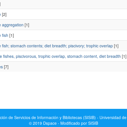
]
e
[2]
e aggregation
[1]
e fish
[1]
e fish; stomach contents; diet breadth; piscivory; trophic overlap
[1]
e fishes, piscivorous, trophic overlap, stomach content, diet breadth
[1]
es
[7]
ción de Servicios de Información y Bibliotecas (SISIB) - Universidad de
© 2019 Dspace - Modificado por SISIB