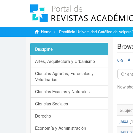
Home
Pontificia Universidad Católica de Valpara
Brows
Discipline
0-9
A
Artes, Arquitectura y Urbanismo
Ciencias Agrarias, Forestales y
Veterinarias
Now sho
Ciencias Exactas y Naturales
Ciencias Sociales
Subjec
Derecho
jaiba
[1
Economía y Administración
jaiba p