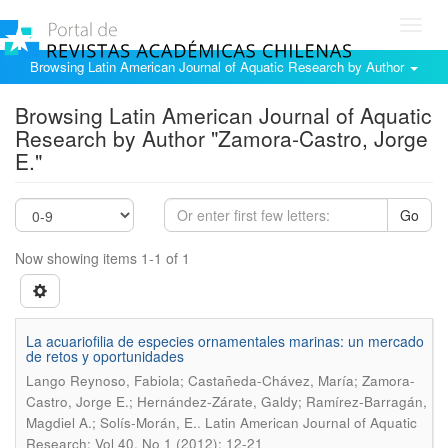
Toggl
navig
Browsing Latin American Journal of Aquatic Research by Author
Browsing Latin American Journal of Aquatic
Research by Author "Zamora-Castro, Jorge
E."
Go
Now showing items 1-1 of 1
La acuariofilia de especies ornamentales marinas: un mercado
de retos y oportunidades
Lango Reynoso, Fabiola; Castañeda-Chávez, María; Zamora-
Castro, Jorge E.; Hernández-Zárate, Galdy; Ramírez-Barragán,
.
Magdiel A.; Solís-Morán, E.
Latin American Journal of Aquatic
Research; Vol 40, No 1 (2012); 12-21