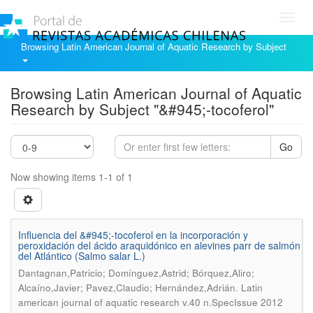
Toggl
navig
Browsing Latin American Journal of Aquatic Research by Subject
Browsing Latin American Journal of Aquatic
Research by Subject "&#945;-tocoferol"
Go
Now showing items 1-1 of 1
Influencia del &#945;-tocoferol en la incorporación y
peroxidación del ácido araquidónico en alevines parr de salmón
del Atlántico (Salmo salar L.)
Dantagnan,Patricio; Domínguez,Astrid; Bórquez,Aliro;
.
Alcaíno,Javier; Pavez,Claudio; Hernández,Adrián
Latin
american journal of aquatic research v.40 n.SpecIssue 2012