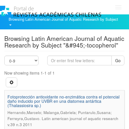
Toggl
navig
Browsing Latin American Journal of Aquatic Research by Subject
Browsing Latin American Journal of Aquatic
Research by Subject "&#945;-tocopherol"
Go
Now showing items 1-1 of 1
Fotoprotección antioxidante no-enzimática contra el potencial
daño inducido por UVBR en una diatomea antártica
(Thalassiosira sp.)
Hernando,Marcelo; Malanga,Gabriela; Puntarulo,Susana;
.
Ferreyra,Gustavo
Latin american journal of aquatic research
v.39 n.3 2011