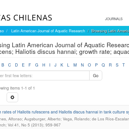
JOURNALS
íso
Latin American Journal of Aquatic Research
Browsing Latin Americ
ing Latin American Journal of Aquatic Research
cens; Haliotis discus hannai; growth rate; aquac
B
C
D
E
F
G
H
I
J
K
L
M
N
O
P
Q
R
S
T
Go
wing items 1-1 of 1
 rates of Haliotis rufescens and Haliotis discus hannai in tank culture 
es, Alfonso; Augsburger, Alberto; Vega, Rolando; de Los Ríos-Escalant
ch; Vol 41, No 5 (2013); 959-967