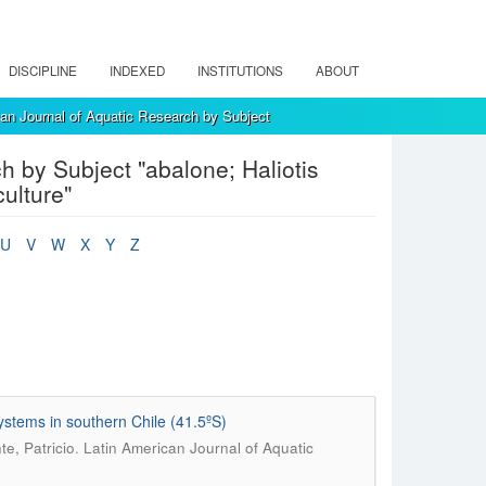
DISCIPLINE
INDEXED
INSTITUTIONS
ABOUT
an Journal of Aquatic Research by Subject
 by Subject "abalone; Haliotis
ulture"
U
V
W
X
Y
Z
systems in southern Chile (41.5ºS)
.
e, Patricio
Latin American Journal of Aquatic