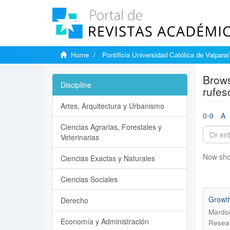
Home
Pontificia Universidad Católica de Valpara
Brows
Discipline
rufes
Artes, Arquitectura y Urbanismo
0-9
A
Ciencias Agrarias, Forestales y
Veterinarias
Now sho
Ciencias Exactas y Naturales
Ciencias Sociales
Growth
Derecho
Mardon
Economía y Administración
Resear