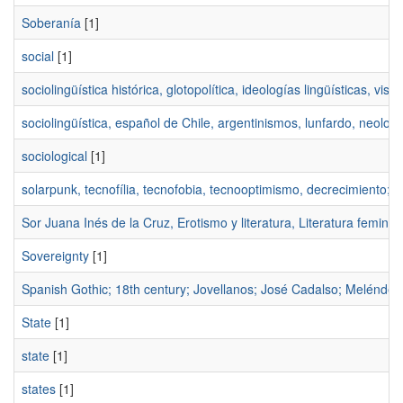
Soberanía
[1]
social
[1]
sociolingüística histórica, glotopolítica, ideologías lingüísticas, vis
sociolingüística, español de Chile, argentinismos, lunfardo, neologí
sociological
[1]
solarpunk, tecnofília, tecnofobia, tecnooptimismo, decrecimiento; 
Sor Juana Inés de la Cruz, Erotismo y literatura, Literatura feminista
Sovereignty
[1]
Spanish Gothic; 18th century; Jovellanos; José Cadalso; Meléndez 
State
[1]
state
[1]
states
[1]