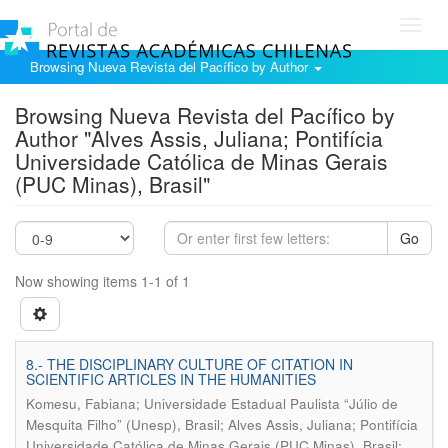
Toggl
navig
Browsing Nueva Revista del Pacífico by Author
Browsing Nueva Revista del Pacífico by
Author "Alves Assis, Juliana; Pontifícia
Universidade Católica de Minas Gerais
(PUC Minas), Brasil"
Go
Now showing items 1-1 of 1
8.- THE DISCIPLINARY CULTURE OF CITATION IN
SCIENTIFIC ARTICLES IN THE HUMANITIES
Komesu, Fabiana; Universidade Estadual Paulista “Júlio de
Mesquita Filho” (Unesp), Brasil; Alves Assis, Juliana; Pontifícia
Universidade Católica de Minas Gerais (PUC Minas), Brasil;