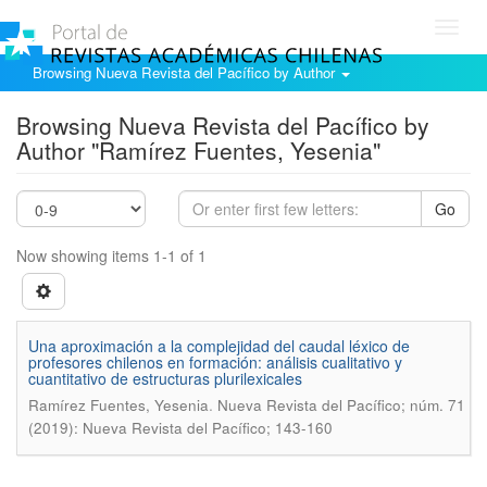
Toggl
navig
Browsing Nueva Revista del Pacífico by Author
Browsing Nueva Revista del Pacífico by
Author "Ramírez Fuentes, Yesenia"
Go
Now showing items 1-1 of 1
Una aproximación a la complejidad del caudal léxico de
profesores chilenos en formación: análisis cualitativo y
cuantitativo de estructuras plurilexicales
.
Ramírez Fuentes, Yesenia
Nueva Revista del Pacífico; núm. 71
(2019): Nueva Revista del Pacífico; 143-160