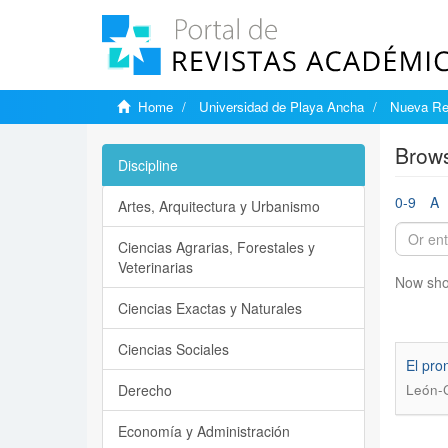
Home
Universidad de Playa Ancha
Nueva Rev
Brows
Discipline
0-9
A
Artes, Arquitectura y Urbanismo
Ciencias Agrarias, Forestales y
Veterinarias
Now sho
Ciencias Exactas y Naturales
Ciencias Sociales
El pro
Derecho
León-C
Economía y Administración