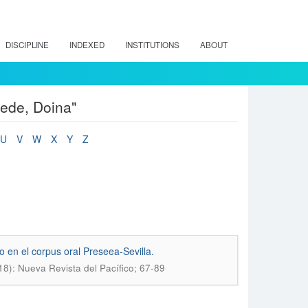
DISCIPLINE
INDEXED
INSTITUTIONS
ABOUT
pede, Doina"
U
V
W
X
Y
Z
 en el corpus oral Preseea-Sevilla.
18): Nueva Revista del Pacífico; 67-89