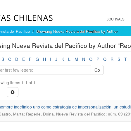
JOURNALS
ista del Pacífico
Browsing Nueva Revista del Pacífico by Author
ing Nueva Revista del Pacífico by Author "Re
B
C
D
E
F
G
H
I
J
K
L
M
N
O
P
Q
R
S
T
Go
wing items 1-1 of 1
nombre indefinido uno como estrategia de impersonalización: un estudio
.
astro, Marta; Repede, Doina
Nueva Revista del Pacífico; núm. 69 (20