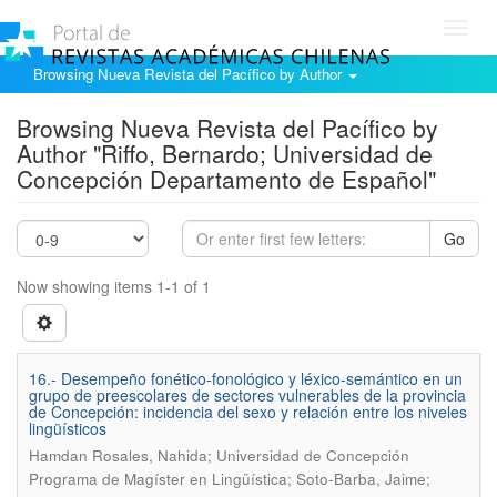
Toggl
navig
Browsing Nueva Revista del Pacífico by Author
Browsing Nueva Revista del Pacífico by
Author "Riffo, Bernardo; Universidad de
Concepción Departamento de Español"
Go
Now showing items 1-1 of 1
16.- Desempeño fonético-fonológico y léxico-semántico en un
grupo de preescolares de sectores vulnerables de la provincia
de Concepción: incidencia del sexo y relación entre los niveles
lingüísticos
Hamdan Rosales, Nahida; Universidad de Concepción
Programa de Magíster en Lingüística; Soto-Barba, Jaime;