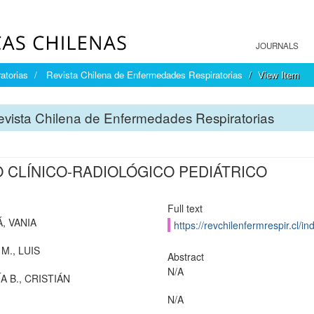
JOURNALS
atorias
Revista Chilena de Enfermedades Respiratorias
View Item
vista Chilena de Enfermedades Respiratorias
 CLÍNICO-RADIOLÓGICO PEDIÁTRICO
Full text
, VANIA
https://revchilenfermrespir.cl/
M., LUIS
Abstract
N/A
A B., CRISTIÁN
N/A