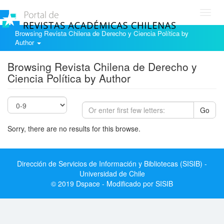
Toggl
navig
Browsing Revista Chilena de Derecho y Ciencia Política by
Author
Browsing Revista Chilena de Derecho y
Ciencia Política by Author
Go
Sorry, there are no results for this browse.
Dirección de Servicios de Información y Bibliotecas (SISIB) -
Universidad de Chile
© 2019 Dspace - Modificado por SISIB