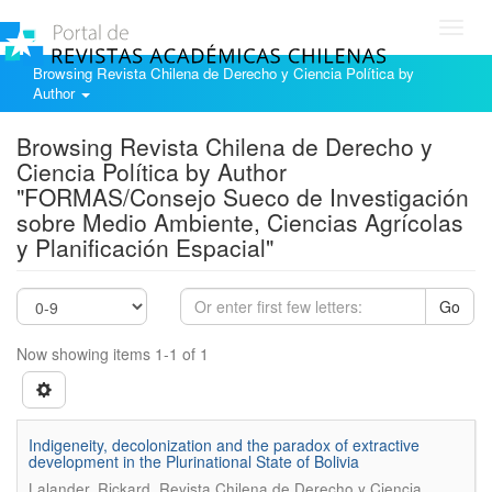
Toggl
navig
Browsing Revista Chilena de Derecho y Ciencia Política by
Author
Browsing Revista Chilena de Derecho y
Ciencia Política by Author
"FORMAS/Consejo Sueco de Investigación
sobre Medio Ambiente, Ciencias Agrícolas
y Planificación Espacial"
Go
Now showing items 1-1 of 1
Indigeneity, decolonization and the paradox of extractive
development in the Plurinational State of Bolivia
.
Lalander, Rickard
Revista Chilena de Derecho y Ciencia