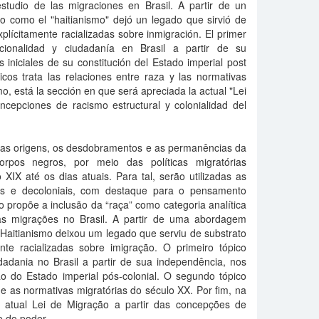
estudio de las migraciones en Brasil. A partir de un
o como el "haitianismo" dejó un legado que sirvió de
xplícitamente racializadas sobre inmigración. El primer
ionalidad y ciudadanía en Brasil a partir de su
iniciales de su constitución del Estado imperial post
icos trata las relaciones entre raza y las normativas
imo, está la sección en que será apreciada la actual "Lei
ncepciones de racismo estructural y colonialidad del
ir as origens, os desdobramentos e as permanências da
corpos negros, por meio das políticas migratórias
o XIX até os dias atuais. Para tal, serão utilizadas as
ós e decoloniais, com destaque para o pensamento
ão propõe a inclusão da “raça” como categoria analítica
as migrações no Brasil. A partir de uma abordagem
Haitianismo deixou um legado que serviu de substrato
ente racializadas sobre imigração. O primeiro tópico
dadania no Brasil a partir de sua independência, nos
ão do Estado imperial pós-colonial. O segundo tópico
e as normativas migratórias do século XX. Por fim, na
a atual Lei de Migração a partir das concepções de
e do poder.