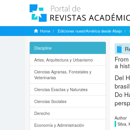
Home
Ediciones nuestrAmérica desde Abajo
Re
Discipline
From 
Artes, Arquitectura y Urbanismo
a his
Ciencias Agrarias, Forestales y
Del H
Veterinarias
brasi
Ciencias Exactas y Naturales
Do Ha
Ciencias Sociales
persp
Derecho
Author
Silva, 
Economía y Administración