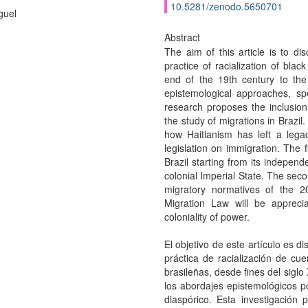
10.5281/zenodo.5650701
guel
Abstract
The aim of this article is to d
practice of racialization of blac
end of the 19th century to the
epistemological approaches, spec
research proposes the inclusion 
the study of migrations in Brazi
how Haitianism has left a legacy
legislation on immigration. The fi
Brazil starting from its independ
colonial Imperial State. The sec
migratory normatives of the 20t
Migration Law will be appreci
coloniality of power.
El objetivo de este artículo es d
práctica de racialización de cu
brasileñas, desde fines del siglo
los abordajes epistemológicos po
diaspórico. Esta investigación