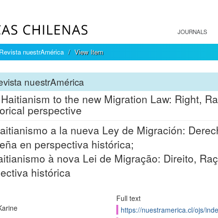
JOURNALS
Revista nuestrAmérica
View Item
vista nuestrAmérica
Haitianism to the new Migration Law: Right, Rac
torical perspective
aitianismo a la nueva Ley de Migración: Derech
leña en perspectiva histórica;
itianismo à nova Lei de Migração: Direito, Raça
ectiva histórica
Full text
Karine
https://nuestramerica.cl/ojs/in