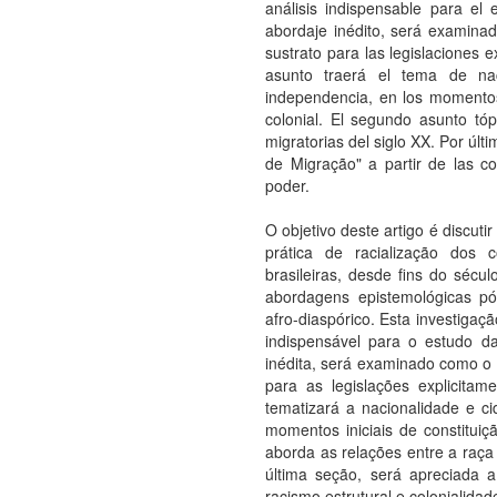
análisis indispensable para el 
abordaje inédito, será examinad
sustrato para las legislaciones e
asunto traerá el tema de nac
independencia, en los momentos 
colonial. El segundo asunto tóp
migratorias del siglo XX. Por últ
de Migração" a partir de las co
poder.
O objetivo deste artigo é discut
prática de racialização dos 
brasileiras, desde fins do sécul
abordagens epistemológicas p
afro-diaspórico. Esta investigaç
indispensável para o estudo d
inédita, será examinado como o 
para as legislações explicitam
tematizará a nacionalidade e ci
momentos iniciais de constituiç
aborda as relações entre a raça 
última seção, será apreciada 
racismo estrutural e colonialidad