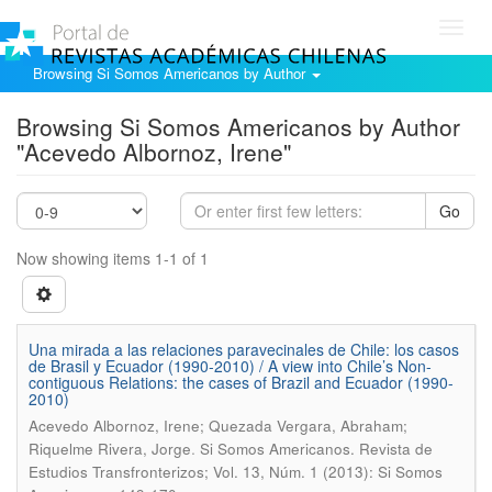
Toggl
navig
Browsing Si Somos Americanos by Author
Browsing Si Somos Americanos by Author
"Acevedo Albornoz, Irene"
Go
Now showing items 1-1 of 1
Una mirada a las relaciones paravecinales de Chile: los casos
de Brasil y Ecuador (1990-2010) / A view into Chile’s Non-
contiguous Relations: the cases of Brazil and Ecuador (1990-
2010)
Acevedo Albornoz, Irene; Quezada Vergara, Abraham;
.
Riquelme Rivera, Jorge
Si Somos Americanos. Revista de
Estudios Transfronterizos; Vol. 13, Núm. 1 (2013): Si Somos