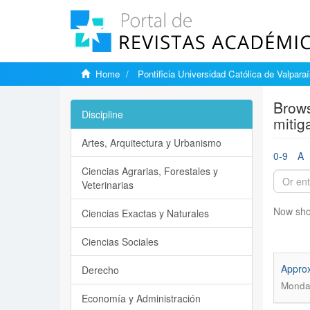
Home
Pontificia Universidad Católica de Valpara
Brows
Discipline
mitig
Artes, Arquitectura y Urbanismo
0-9
A
Ciencias Agrarias, Forestales y
Veterinarias
Now sho
Ciencias Exactas y Naturales
Ciencias Sociales
Approx
Derecho
Mondac
Economía y Administración