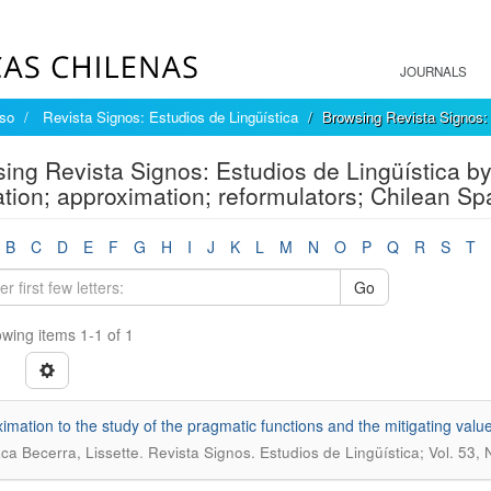
JOURNALS
íso
Revista Signos: Estudios de Lingüística
Browsing Revista Signos: 
ing Revista Signos: Estudios de Lingüística by
ation; approximation; reformulators; Chilean Sp
B
C
D
E
F
G
H
I
J
K
L
M
N
O
P
Q
R
S
T
Go
wing items 1-1 of 1
imation to the study of the pragmatic functions and the mitigating value
.
a Becerra, Lissette
Revista Signos. Estudios de Lingüística; Vol. 53,