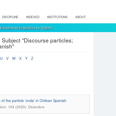
DISCIPLINE
INDEXED
INSTITUTIONS
ABOUT
Estudios de Lingüística by Subject
 Subject "Discourse particles;
anish"
U
V
W
X
Y
Z
 of the particle ‘onda’ in Chilean Spanish
 Núm. 104 (2020): Diciembre