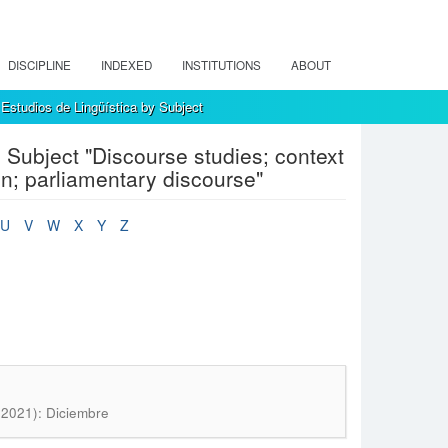
DISCIPLINE
INDEXED
INSTITUTIONS
ABOUT
Estudios de Lingüística by Subject
 Subject "Discourse studies; context
; parliamentary discourse"
U
V
W
X
Y
Z
 (2021): Diciembre