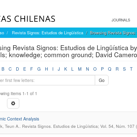
JOURNALS
íso
Revista Signos: Estudios de Lingüística
Browsing Revista Signos: 
ing Revista Signos: Estudios de Lingüística by
s; knowledge; common ground; David Cameron
B
C
D
E
F
G
H
I
J
K
L
M
N
O
P
Q
R
S
T
Go
wing items 1-1 of 1
mic Context Analysis
.
jk, Teun A.
Revista Signos. Estudios de Lingüística; Vol. 54, Núm. 107