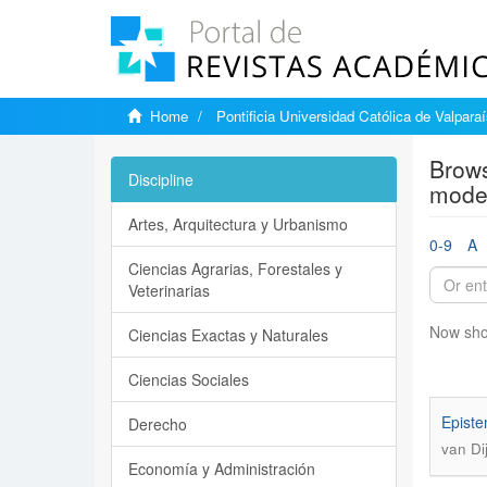
Home
Pontificia Universidad Católica de Valpara
Brows
Discipline
model
Artes, Arquitectura y Urbanismo
0-9
A
Ciencias Agrarias, Forestales y
Veterinarias
Now sho
Ciencias Exactas y Naturales
Ciencias Sociales
Episte
Derecho
van Di
Economía y Administración