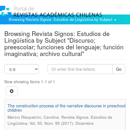
Toggl
navig
Browsing Revista Signos: Estudios de Lingüística by Subject
Browsing Revista Signos: Estudios de
Lingüística by Subject "Discurso;
preescolar; funciones del lenguaje; función
imaginativa; archivo cultural"
Go
Now showing items 1-1 of 1
The construction process of the narrative discourse in preschool
children
.
Merino Risopatrón, Carolina
Revista Signos. Estudios de
Lingüística; Vol. 50, Núm. 95 (2017): Diciembre