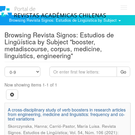
Toggl
navig
Browsing Revista Signos: Estudios de Lingüística by Subject
Browsing Revista Signos: Estudios de
Lingüística by Subject "booster,
metadiscourse, corpus, medicine,
linguistics, engineering"
Go
Now showing items 1-1 of 1
A cross-disciplinary study of verb boosters in research articles
from engineering, medicine and linguistics: frequency and co-
text variations
.
Skorczynska, Hanna; Carrió-Pastor, María Luisa
Revista
Signos. Estudios de Lingüística; Vol. 54, Núm. 106 (2021):