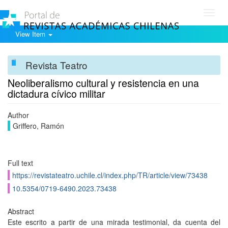
Toggl
navig
View Item
Revista Teatro
Neoliberalismo cultural y resistencia en una
dictadura cívico militar
Author
Griffero, Ramón
Full text
https://revistateatro.uchile.cl/index.php/TR/article/view/73438
10.5354/0719-6490.2023.73438
Abstract
Este escrito a partir de una mirada testimonial, da cuenta del