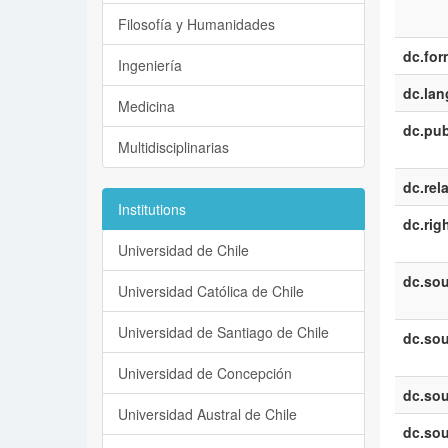
Filosofía y Humanidades
dc.for
Ingeniería
dc.la
Medicina
dc.pub
Multidisciplinarias
dc.rel
Institutions
dc.rig
Universidad de Chile
dc.sou
Universidad Católica de Chile
Universidad de Santiago de Chile
dc.sou
Universidad de Concepción
dc.sou
Universidad Austral de Chile
dc.sou