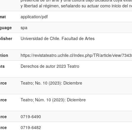
y libertad al régimen, señalando su actuar como inicio del ne
mat
application/pdf
nguage
spa
lisher
Universidad de Chile. Facultad de Artes
ation
https://revistateatro.uchile.cl/index.php/TR/article/view/734
hts
Derechos de autor 2023 Teatro
rce
Teatro; No. 10 (2023): Diciembre
rce
Teatro; Núm. 10 (2023): Diciembre
rce
0719-6490
rce
0719-6482