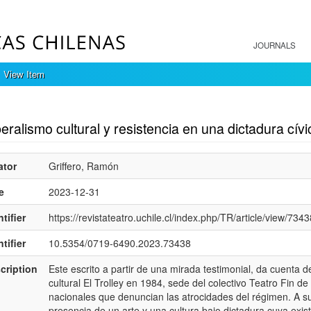
JOURNALS
View Item
mple item record
eralismo cultural y resistencia en una dictadura cívic
ator
Griffero, Ramón
e
2023-12-31
tifier
https://revistateatro.uchile.cl/index.php/TR/article/view/7343
tifier
10.5354/0719-6490.2023.73438
cription
Este escrito a partir de una mirada testimonial, da cuenta d
cultural El Trolley en 1984, sede del colectivo Teatro Fin d
nacionales que denuncian las atrocidades del régimen. A su
presencia de un arte y una cultura bajo dictadura cuya exi