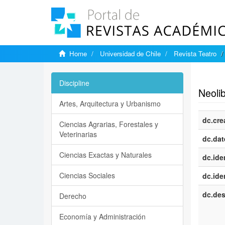
Home
Universidad de Chile
Revista Teatro
Show si
Discipline
Neolib
Artes, Arquitectura y Urbanismo
dc.cre
Ciencias Agrarias, Forestales y
Veterinarias
dc.dat
Ciencias Exactas y Naturales
dc.iden
Ciencias Sociales
dc.iden
dc.des
Derecho
Economía y Administración