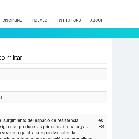
DISCIPLINE
INDEXED
INSTITUTIONS
ABOUT
o militar
8
el surgimiento del espacio de resistencia
es-
e siglo que produce las primeras dramaturgias
ES
 vez entrega otra perspectiva sobre la
stencia aportaba a una sensación de normalidad