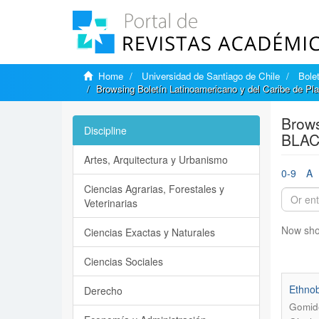
Home
Universidad de Santiago de Chile
Bole
Browsing Boletín Latinoamericano y del Caribe de P
Brows
Discipline
BLAC
Artes, Arquitectura y Urbanismo
0-9
A
Ciencias Agrarias, Forestales y
Veterinarias
Now sho
Ciencias Exactas y Naturales
Ciencias Sociales
Ethnob
Derecho
Gomide