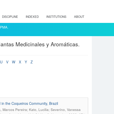
DISCIPLINE
INDEXED
INSTITUTIONS
ABOUT
ACPMA.
lantas Medicinales y Aromáticas.
U
V
W
X
Y
Z
d in the Coqueiros Community, Brazil
 Marcos Pereira; Kato, Lucilia; Severino, Vanessa