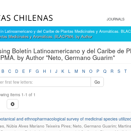
JOURNALS
tín Latinoamericano y del Caribe de Plantas Medicinales y Aromáticas. BL
lantas Medicinales y Aromáticas. BLACPMA. by Author
ing Boletín Latinoamericano y del Caribe de P
PMA. by Author "Neto, Germano Guarim"
B
C
D
E
F
G
H
I
J
K
L
M
N
O
P
Q
R
S
T
Go
wing items 1-1 of 1
otanical and ethnopharmacological survey of medicinal species utilize
s, Núbia Alves Mariano Teixeira Pires; Neto, Germano Guarim; Martins,