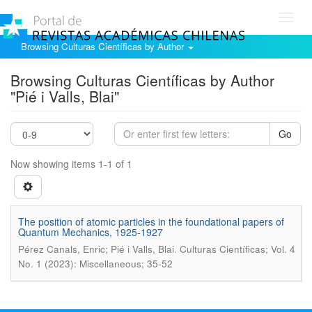
Toggl
navig
Browsing Culturas Científicas by Author
Browsing Culturas Científicas by Author
"Pié i Valls, Blai"
Go
Now showing items 1-1 of 1
The position of atomic particles in the foundational papers of
Quantum Mechanics, 1925-1927
.
Pérez Canals, Enric; Pié i Valls, Blai
Culturas Científicas; Vol. 4
No. 1 (2023): Miscellaneous; 35-52