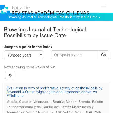
Toggl
navig
Browsing Journal of Technological Possibilism by Issue Date
Browsing Journal of Technological
Possibilism by Issue Date
Jump to a point in the index:
Go
Now showing items 21-40 of 591
Evaluation in vitro of proliferative activity of epithelial cells by
flavonoid 3-O-methylgalangine and terpenenic derivative
Filifolinone
.
Valdés, Claudio; Valenzuela, Beatriz; Modak, Brenda
Boletín
Latinoamericano y del Caribe de Plantas Medicinales y
Aromáticas; Vol. 17 Núm. 6 (2018): Vol 17, No 6: BLACPMA,