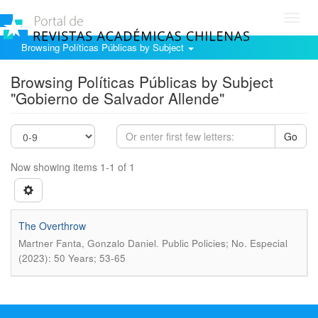
Toggl
navig
Browsing Políticas Públicas by Subject
Browsing Políticas Públicas by Subject
"Gobierno de Salvador Allende"
Go
Now showing items 1-1 of 1
The Overthrow
.
Martner Fanta, Gonzalo Daniel
Public Policies; No. Especial
(2023): 50 Years; 53-65