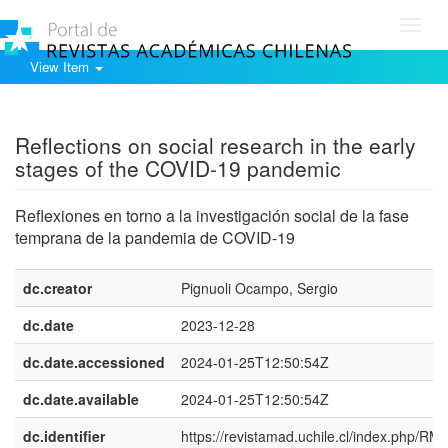
Toggl
navig
View Item
Show simple item record
Reflections on social research in the early
stages of the COVID-19 pandemic
Reflexiones en torno a la investigación social de la fase
temprana de la pandemia de COVID-19
dc.creator
Pignuoli Ocampo, Sergio
dc.date
2023-12-28
dc.date.accessioned
2024-01-25T12:50:54Z
dc.date.available
2024-01-25T12:50:54Z
dc.identifier
https://revistamad.uchile.cl/index.php/RM