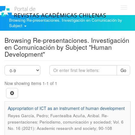
Toggl
navig
Browsing Re-presentaciones. Investigación en Comunicación by
Subject
Browsing Re-presentaciones. Investigación
en Comunicación by Subject "Human
Development"
Go
Now showing items 1-1 of 1
Appropriation of ICT as an instrument of human development
.
Reyes García, Pedro; Fuentealba Acuña, Anibal
Re-
presentaciones: Periodismo, comunicación y sociedad; Vol. 6
No. 16 (2021): Academic research and society; 90-108